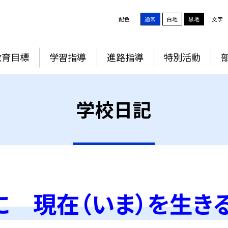
配色
通常
白地
黒地
文字
教育目標
学習指導
進路指導
特別活動
学校日記
に 現在（いま）を生き