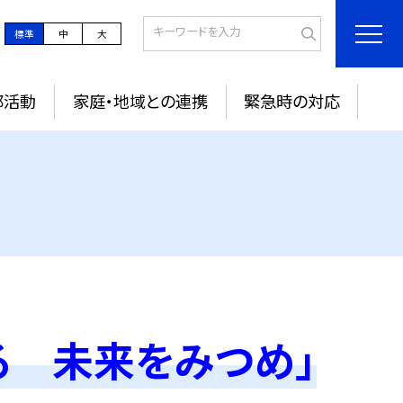
標準
中
大
部活動
家庭・地域との連携
緊急時の対応
る 未来をみつめ」