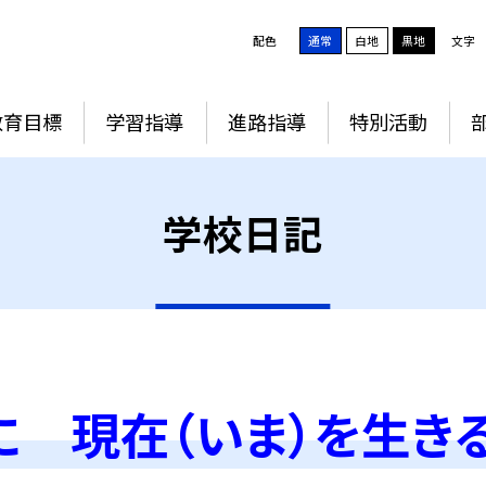
配色
通常
白地
黒地
文字
教育目標
学習指導
進路指導
特別活動
学校日記
に 現在（いま）を生き