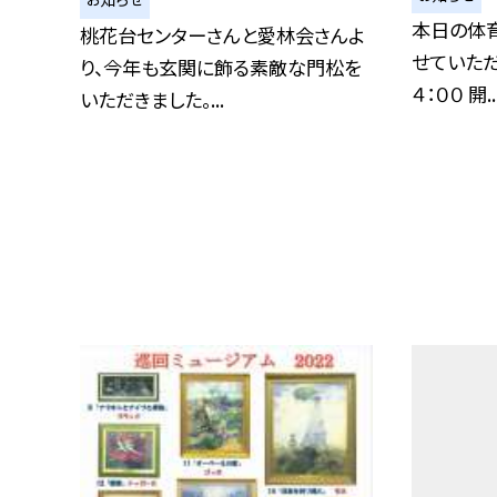
本日の体
桃花台センターさんと愛林会さんよ
せていただ
り、今年も玄関に飾る素敵な門松を
４：００ 開..
いただきました。...