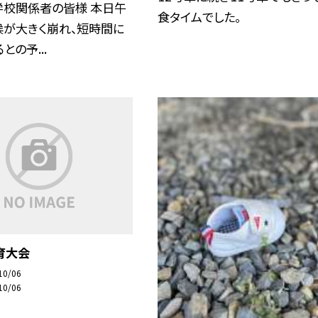
学校関係者の皆様 本日午
食タイムでした。
候が大きく崩れ、短時間に
との予...
育大会
10/06
10/06