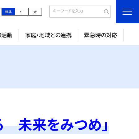
標準
中
大
部活動
家庭・地域との連携
緊急時の対応
る 未来をみつめ」