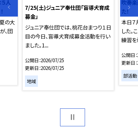
な５人
吹奏楽
7/25(土)ジュニア奉仕団「盲導犬育成
！
た！
募金」
に夏の大
本日７
ジュニア奉仕団では、桃花台まつり１日
が、団
した。
目の今日、盲導犬育成募金活動を行い
練習を頑
ました。1...
公開日
公開日
2026/07/25
更新日
更新日
2026/07/25
部活動
地域