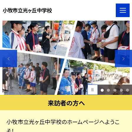
小牧市立光ヶ丘中学校
1
2
3
4
5
来訪者の方へ
小牧市立光ヶ丘中学校のホームページへようこ
そ！