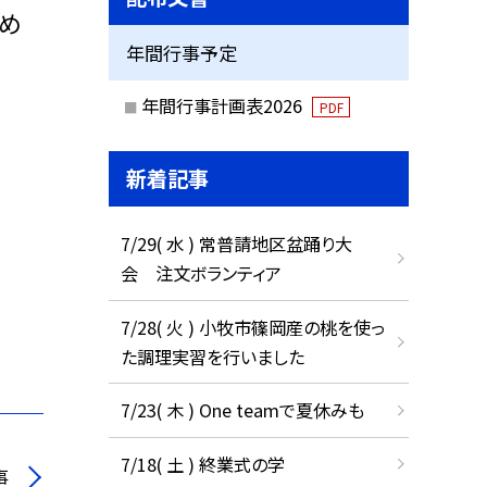
め
年間行事予定
年間行事計画表2026
PDF
新着記事
7/29( 水 ) 常普請地区盆踊り大
会 注文ボランティア
7/28( 火 ) 小牧市篠岡産の桃を使っ
た調理実習を行いました
7/23( 木 ) One teamで夏休みも
7/18( 土 ) 終業式の学
事