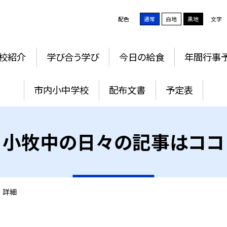
配色
通常
白地
黒地
文字
校紹介
学び合う学び
今日の給食
年間行事
市内小中学校
配布文書
予定表
小牧中の日々の記事はココ
>
詳細