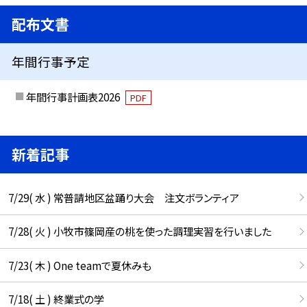
配布文書
年間行事予定
年間行事計画表2026
PDF
新着記事
7/29( 水 ) 常普請地区盆踊り大会 注文ボランティア
7/28( 火 ) 小牧市篠岡産の桃を使った調理実習を行いました
7/23( 木 ) One teamで夏休みも
7/18( 土 ) 終業式の学