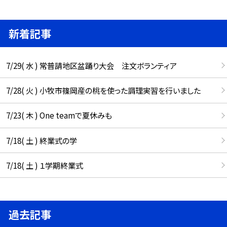
新着記事
7/29( 水 ) 常普請地区盆踊り大会 注文ボランティア
7/28( 火 ) 小牧市篠岡産の桃を使った調理実習を行いました
7/23( 木 ) One teamで夏休みも
7/18( 土 ) 終業式の学
7/18( 土 ) １学期終業式
過去記事