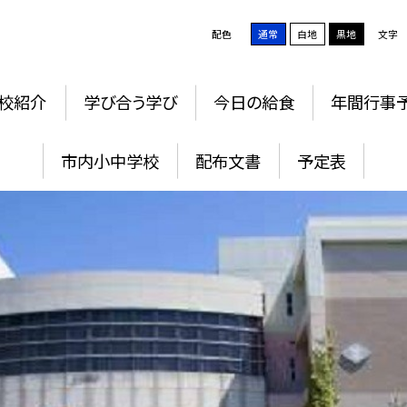
配色
通常
白地
黒地
文字
校紹介
学び合う学び
今日の給食
年間行事
市内小中学校
配布文書
予定表