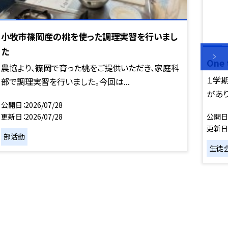
小牧市篠岡産の桃を使った調理実習を行いまし
た
One
農協より、篠岡で育った桃をご提供いただき、家庭科
１学期
部で調理実習を行いました。今回は...
があり
公開日
2026/07/28
更新日
2026/07/28
公開日
更新日
部活動
生徒