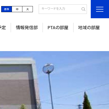
標準
中
大
予定
情報発信部
PTAの部屋
地域の部屋