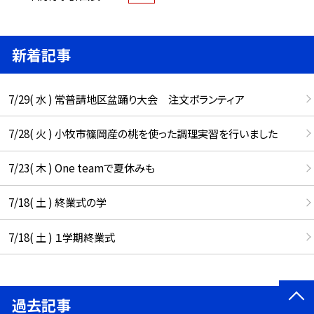
新着記事
7/29( 水 ) 常普請地区盆踊り大会 注文ボランティア
7/28( 火 ) 小牧市篠岡産の桃を使った調理実習を行いました
7/23( 木 ) One teamで夏休みも
7/18( 土 ) 終業式の学
7/18( 土 ) １学期終業式
過去記事