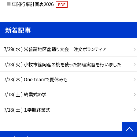
年間行事計画表2026
PDF
新着記事
7/29( 水 ) 常普請地区盆踊り大会 注文ボランティア
7/28( 火 ) 小牧市篠岡産の桃を使った調理実習を行いました
7/23( 木 ) One teamで夏休みも
7/18( 土 ) 終業式の学
7/18( 土 ) １学期終業式