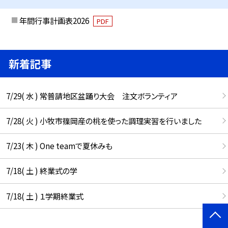
年間行事計画表2026
PDF
新着記事
7/29( 水 ) 常普請地区盆踊り大会 注文ボランティア
7/28( 火 ) 小牧市篠岡産の桃を使った調理実習を行いました
7/23( 木 ) One teamで夏休みも
7/18( 土 ) 終業式の学
7/18( 土 ) １学期終業式