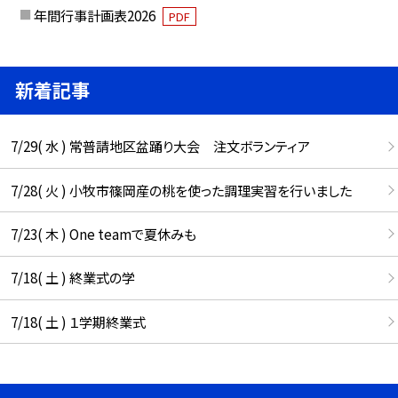
年間行事計画表2026
PDF
新着記事
7/29( 水 ) 常普請地区盆踊り大会 注文ボランティア
7/28( 火 ) 小牧市篠岡産の桃を使った調理実習を行いました
7/23( 木 ) One teamで夏休みも
7/18( 土 ) 終業式の学
7/18( 土 ) １学期終業式