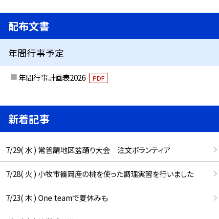
配布文書
年間行事予定
年間行事計画表2026
PDF
新着記事
7/29( 水 ) 常普請地区盆踊り大会 注文ボランティア
7/28( 火 ) 小牧市篠岡産の桃を使った調理実習を行いました
7/23( 木 ) One teamで夏休みも