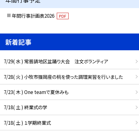
年間行事計画表2026
PDF
新着記事
7/29( 水 ) 常普請地区盆踊り大会 注文ボランティア
7/28( 火 ) 小牧市篠岡産の桃を使った調理実習を行いました
7/23( 木 ) One teamで夏休みも
7/18( 土 ) 終業式の学
7/18( 土 ) １学期終業式