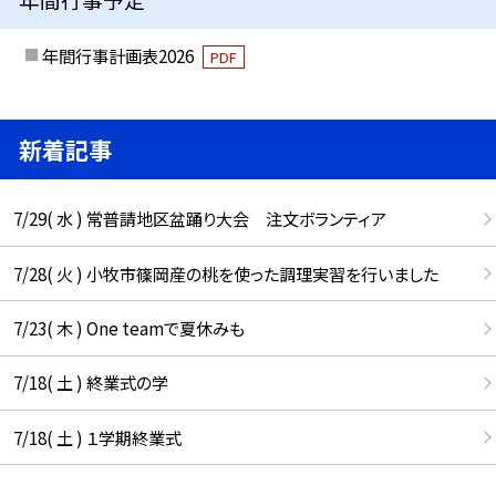
年間行事計画表2026
PDF
新着記事
7/29( 水 ) 常普請地区盆踊り大会 注文ボランティア
7/28( 火 ) 小牧市篠岡産の桃を使った調理実習を行いました
7/23( 木 ) One teamで夏休みも
7/18( 土 ) 終業式の学
7/18( 土 ) １学期終業式