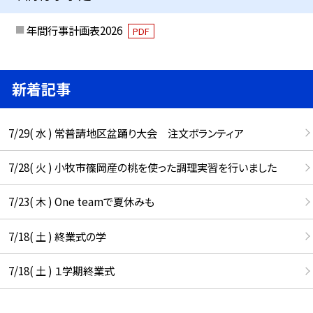
年間行事計画表2026
PDF
新着記事
7/29( 水 ) 常普請地区盆踊り大会 注文ボランティア
7/28( 火 ) 小牧市篠岡産の桃を使った調理実習を行いました
7/23( 木 ) One teamで夏休みも
7/18( 土 ) 終業式の学
7/18( 土 ) １学期終業式