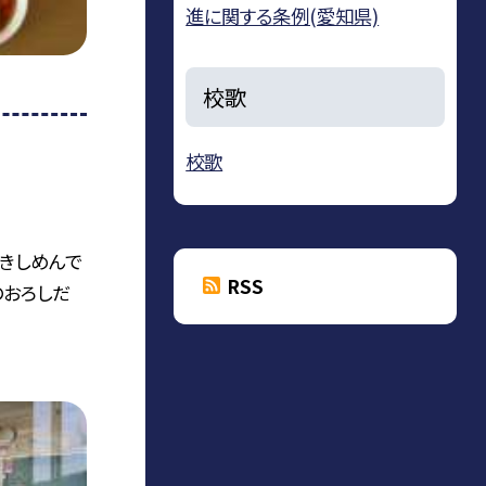
進に関する条例(愛知県)
校歌
校歌
きしめんで
RSS
のおろしだ