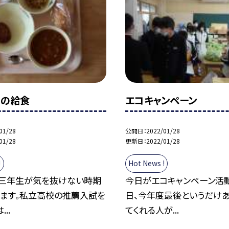
金）の給食
エコキャンペーン
01/28
公開日
2022/01/28
01/28
更新日
2022/01/28
!
Hot News !
。三年生が気を抜けない時期
今日がエコキャンペーン活
います。私立高校の推薦入試を
日、今年度最後というだけ
..
てくれる人が...