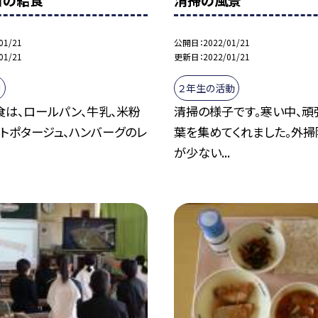
日の給食
清掃の風景
01/21
公開日
2022/01/21
01/21
更新日
2022/01/21
!
２年生の活動
食は、ロールパン、牛乳、米粉
清掃の様子です。寒い中、頑
トポタージュ、ハンバーグのレ
葉を集めてくれました。外掃
が少ない...