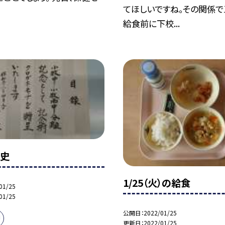
てほしいですね。その関係
給食前に下校...
歴史
1/25（火）の給食
01/25
01/25
公開日
2022/01/25
!
更新日
2022/01/25