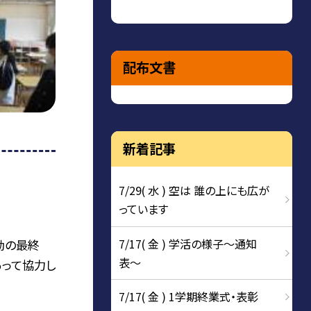
配布文書
新着記事
7/29( 水 ) 空は 誰の上にも広が
っています
7/17( 金 ) 学活の様子〜通知
動の最終
表〜
あって協力し
7/17( 金 ) 1学期終業式・表彰