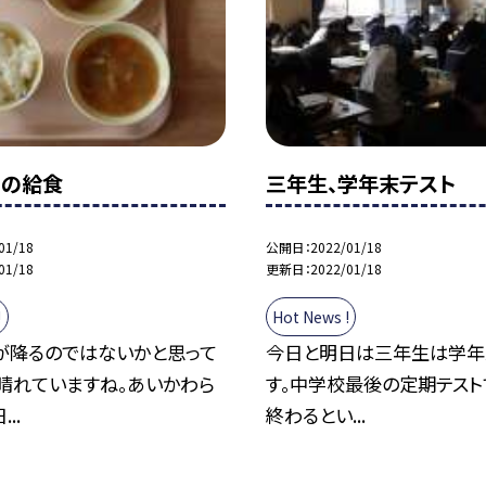
火）の給食
三年生、学年末テスト
01/18
公開日
2022/01/18
01/18
更新日
2022/01/18
!
Hot News !
が降るのではないかと思って
今日と明日は三年生は学年
、晴れていますね。あいかわら
す。中学校最後の定期テスト
..
終わるとい...