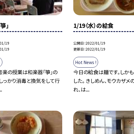
箏」
1/19（水）の給食
01/19
公開日
2022/01/19
01/19
更新日
2022/01/19
!
Hot News !
音楽の授業は和楽器「箏」の
今日の給食は麺です。しかも
。しっかり消毒と換気をして行
した。 きしめん、モウカザメ
.
れ、は...