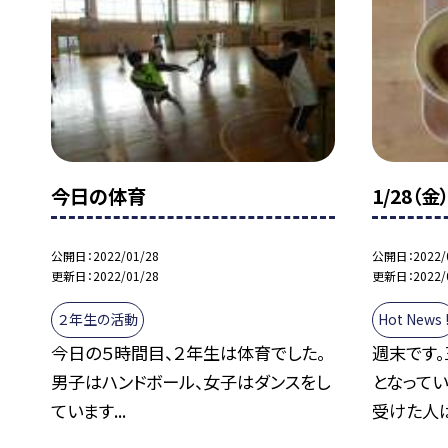
今日の体育
1/28（
公開日
2022/01/28
公開日
2022/
更新日
2022/01/28
更新日
2022/
２年生の活動
Hot News 
今日の５時間目、２年生は体育でした。
週末です
男子はハンドボール、女子はダンスをし
となって
ています...
受けた人は.