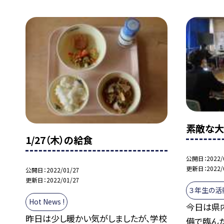
素敵な大
1/27（木）の給食
公開日
2022/
更新日
2022/
公開日
2022/01/27
更新日
2022/01/27
３年生の活
Hot News !
今日は県
昨日は少し暖かい気がしましたが、学校
備で臨んだ