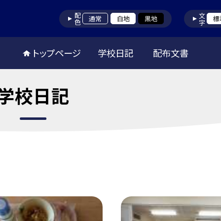
配色
文字
通常
白地
黒地
標
トップページ
学校日記
配布文書
学校日記