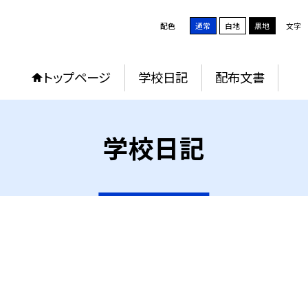
配色
通常
白地
黒地
文字
トップページ
学校日記
配布文書
学校日記