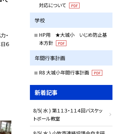
対応について
PDF
学校
HP用 ★大城小 いじめ防止基
力・
本方針
本日６
PDF
年間行事計画
R8 大城小年間行事計画
PDF
新着記事
8/5( 水 ) 第１１３・１１４回バスケッ
トボール教室
8/5( 水 ) 小牧市連絡協議会自主研