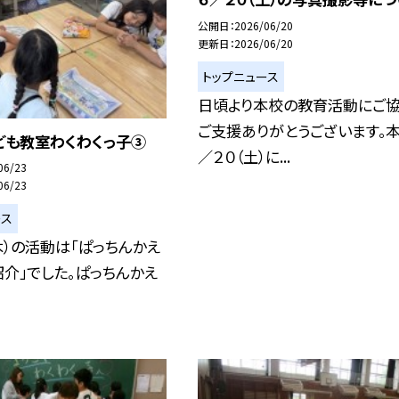
公開日
2026/06/20
更新日
2026/06/20
トップニュース
日頃より本校の教育活動にご協
ご支援ありがとうございます。
ども教室わくわくっ子③
／２０（土）に...
06/23
06/23
ース
木）の活動は「ぱっちんかえ
紹介」でした。ぱっちんかえ