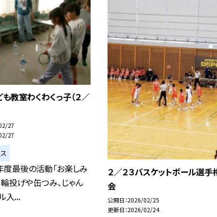
も教室わくわくっ子（２／
02/27
02/27
ース
年度最後の活動「お楽しみ
２／２３バスケットボール選手
。輪投げや缶つみ、じゃん
会
入...
公開日
2026/02/25
更新日
2026/02/24