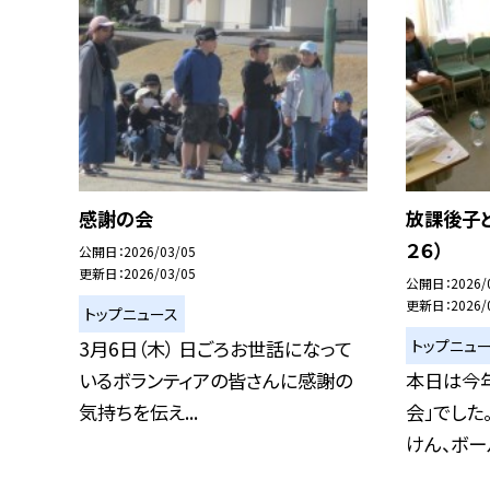
感謝の会
放課後子ど
２６）
公開日
2026/03/05
更新日
2026/03/05
公開日
2026/
更新日
2026/
トップニュース
トップニュ
3月6日（木） 日ごろお世話になって
いるボランティアの皆さんに感謝の
本日は今
気持ちを伝え...
会」でした
けん、ボール