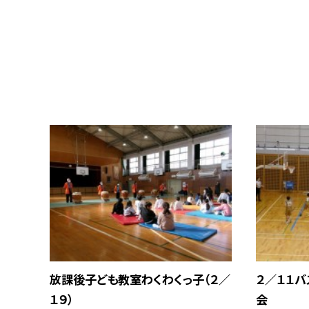
放課後子ども教室わくわくっ子（２／
２／１１
１９）
会