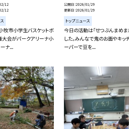
02/12
公開日
2026/01/29
02/12
更新日
2026/01/29
ース
トップニュース
に小牧市小学生バスケットボ
今日の活動は「せつぶんまめま
権大会がパークアリーナ小
した。みんなで鬼のお面やキッ
ナ...
ーパーで豆を...