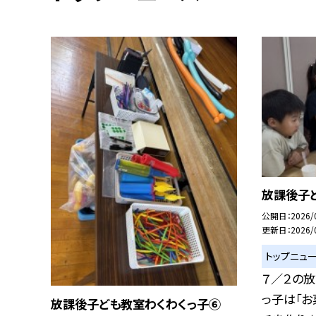
放課後子
公開日
2026/
更新日
2026/
トップニュ
７／２の
っ子は「お
放課後子ども教室わくわくっ子⑥