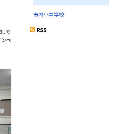
市内小中学校
RSS
き」で
チンペ