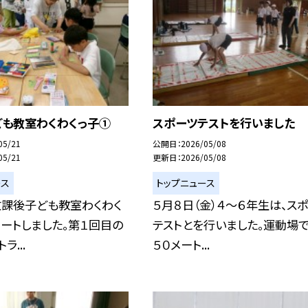
ども教室わくわくっ子①
スポーツテストを行いました
05/21
公開日
2026/05/08
05/21
更新日
2026/05/08
ース
トップニュース
放課後子ども教室わくわく
５月８日（金）４～６年生は、ス
ートしました。第１回目の
テストとを行いました。運動場で
ラ...
５０メート...