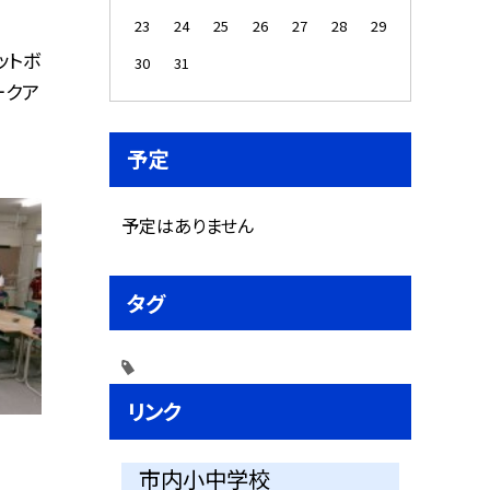
23
24
25
26
27
28
29
ットボ
30
31
ークア
予定
予定はありません
タグ
リンク
市内小中学校