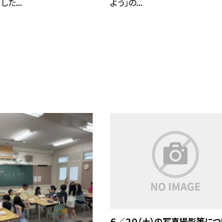
た...
よう」の...
６／２０（土）の写真撮影等につ