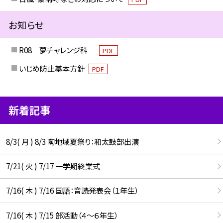
お知らせ
R08 夢チャレンジ科
PDF
いじめ防止基本方針
PDF
新着記事
8/3( 月 ) 8/3 陶地域夏祭り：和太鼓部出演
7/21( 火 ) 7/17 一学期終業式
7/16( 木 ) 7/16 国語：音読発表会（１年生）
7/16( 木 ) 7/15 部活動（４～６年生）