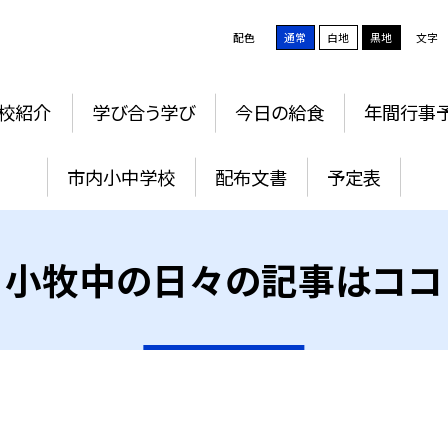
配色
通常
白地
黒地
文字
校紹介
学び合う学び
今日の給食
年間行事
市内小中学校
配布文書
予定表
小牧中の日々の記事はココ