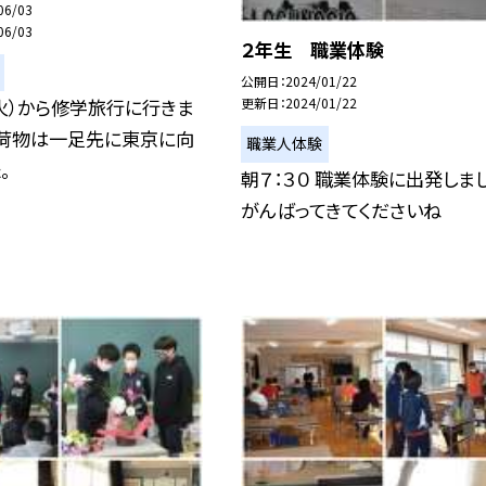
06/03
06/03
２年生 職業体験
公開日
2024/01/22
火）から修学旅行に行きま
更新日
2024/01/22
な荷物は一足先に東京に向
職業人体験
。
朝７：３０ 職業体験に出発しま
がんばってきてくださいね