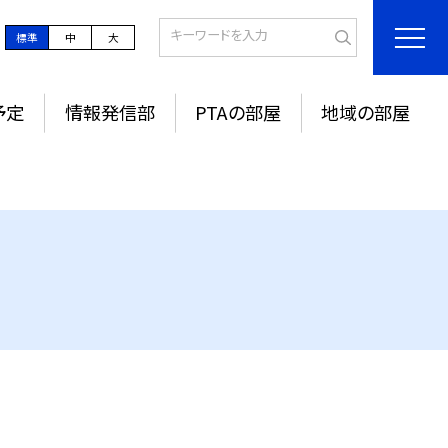
標準
中
大
予定
情報発信部
PTAの部屋
地域の部屋