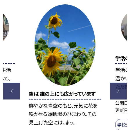
学活
署生活
学活の
して、
温かい
ただきま
空は 誰の上にも広がっています
公開日
鮮やかな青空のもと、元気に花を
更新日
咲かせる運動場のひまわり。その
見上げた空には、まっ...
学校