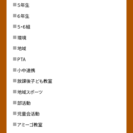
５年生
６年生
５・６組
環境
地域
PTA
小中連携
放課後子ども教室
地域スポーツ
部活動
児童会活動
アミーゴ教室