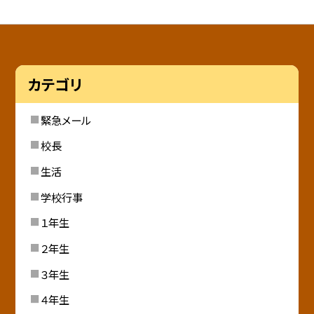
カテゴリ
緊急メール
校長
生活
学校行事
１年生
２年生
３年生
４年生