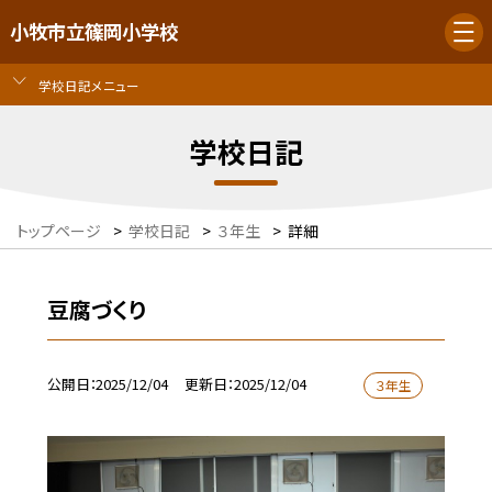
小牧市立篠岡小学校
学校日記メニュー
学校日記
トップページ
>
学校日記
>
３年生
>
詳細
豆腐づくり
公開日
2025/12/04
更新日
2025/12/04
３年生