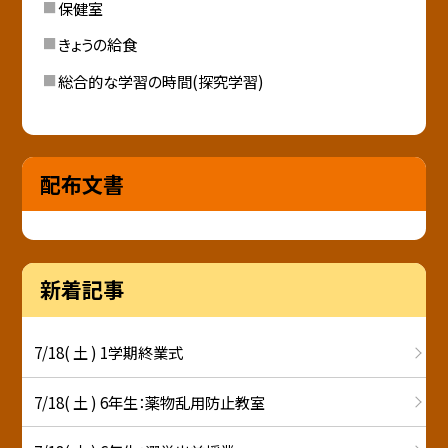
保健室
きょうの給食
総合的な学習の時間(探究学習)
配布文書
新着記事
7/18( 土 ) 1学期終業式
7/18( 土 ) 6年生：薬物乱用防止教室