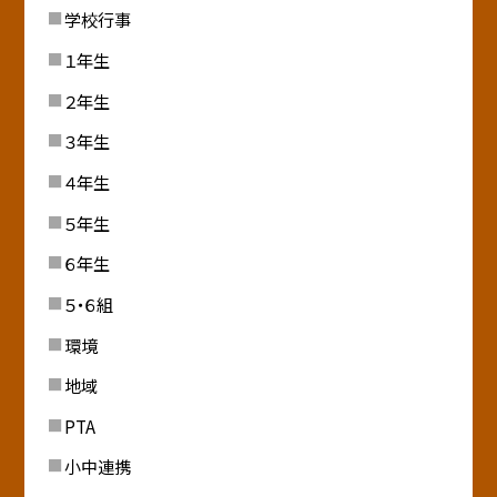
学校行事
１年生
２年生
３年生
４年生
５年生
６年生
５・６組
環境
地域
PTA
小中連携