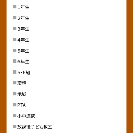
１年生
２年生
３年生
４年生
５年生
６年生
５・６組
環境
地域
PTA
小中連携
放課後子ども教室