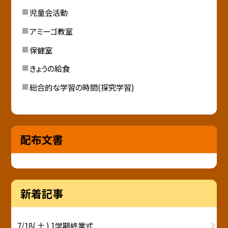
児童会活動
アミーゴ教室
保健室
きょうの給食
総合的な学習の時間(探究学習)
配布文書
新着記事
7/18( 土 ) 1学期終業式