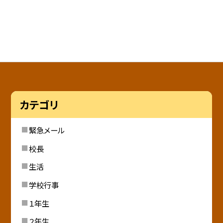
カテゴリ
緊急メール
校長
生活
学校行事
１年生
２年生