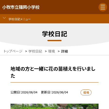
小牧市立篠岡小学校
学校日記メニュー
学校日記
トップページ
>
学校日記
>
環境
>
詳細
地域の方と一緒に花の苗植えを行いまし
た
公開日
2026/06/04
更新日
2026/06/04
環境