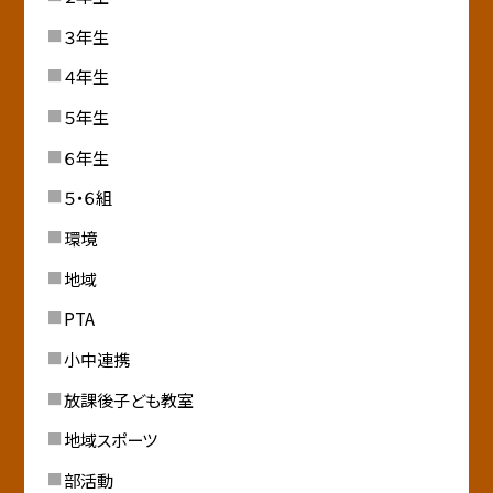
３年生
４年生
５年生
６年生
５・６組
環境
地域
PTA
小中連携
放課後子ども教室
地域スポーツ
部活動