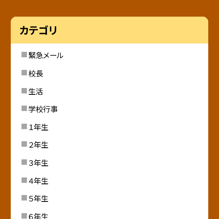
カテゴリ
緊急メール
校長
生活
学校行事
１年生
２年生
３年生
４年生
５年生
６年生