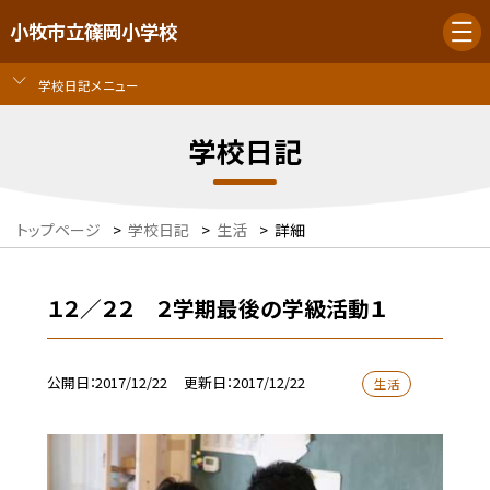
小牧市立篠岡小学校
学校日記メニュー
学校日記
トップページ
>
学校日記
>
生活
>
詳細
１２／２２ ２学期最後の学級活動１
公開日
2017/12/22
更新日
2017/12/22
生活