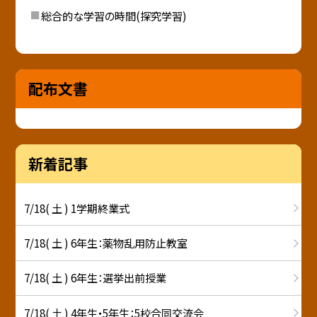
総合的な学習の時間(探究学習)
配布文書
新着記事
7/18( 土 ) 1学期終業式
7/18( 土 ) 6年生：薬物乱用防止教室
7/18( 土 ) 6年生：選挙出前授業
7/18( 土 ) 4年生・5年生：5校合同交流会