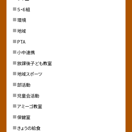
５・６組
環境
地域
PTA
小中連携
放課後子ども教室
地域スポーツ
部活動
児童会活動
アミーゴ教室
保健室
きょうの給食