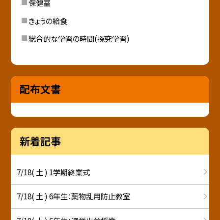
保健室
きょうの給食
総合的な学習の時間(探究学習)
配布文書
新着記事
7/18( 土 ) 1学期終業式
7/18( 土 ) 6年生：薬物乱用防止教室