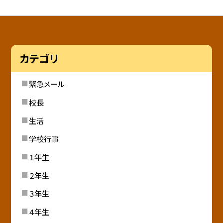
カテゴリ
緊急メール
校長
生活
学校行事
１年生
２年生
３年生
４年生