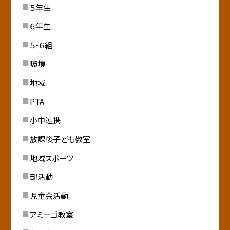
５年生
６年生
５・６組
環境
地域
PTA
小中連携
放課後子ども教室
地域スポーツ
部活動
児童会活動
アミーゴ教室