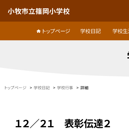
小牧市立篠岡小学校
トップページ
学校日記
学校生
トップページ
>
学校日記
>
学校行事
>
詳細
１２／２１ 表彰伝達２