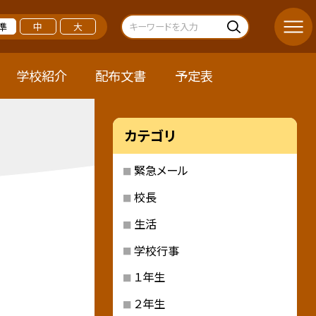
準
中
大
学校紹介
配布文書
予定表
カテゴリ
緊急メール
校長
生活
学校行事
１年生
２年生