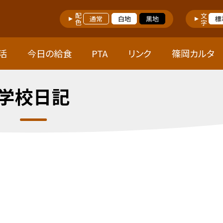
配色
文字
通常
白地
黒地
標
活
今日の給食
PTA
リンク
篠岡カルタ
学校日記