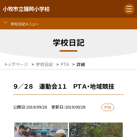
小牧市立篠岡小学校
学校日記メニュー
学校日記
トップページ
>
学校日記
>
PTA
>
詳細
９／２８ 運動会１１ ＰＴＡ・地域競技
公開日
2019/09/28
更新日
2019/09/28
PTA