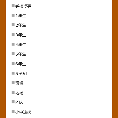
学校行事
１年生
２年生
３年生
４年生
５年生
６年生
５・６組
環境
地域
PTA
小中連携