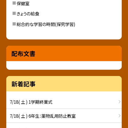
保健室
きょうの給食
総合的な学習の時間(探究学習)
配布文書
新着記事
7/18( 土 ) 1学期終業式
7/18( 土 ) 6年生：薬物乱用防止教室