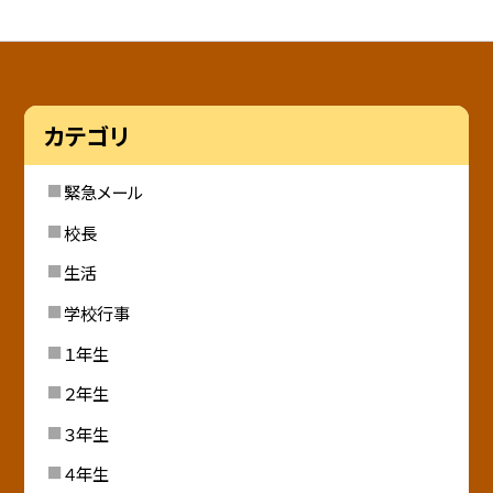
カテゴリ
緊急メール
校長
生活
学校行事
１年生
２年生
３年生
４年生