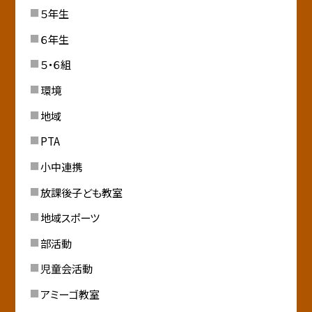
５年生
６年生
５・６組
環境
地域
PTA
小中連携
放課後子ども教室
地域スポーツ
部活動
児童会活動
アミーゴ教室