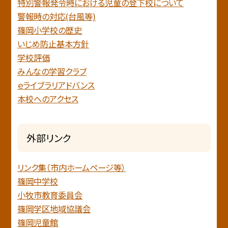
特別警報発令時における児童の登下校について
警報時の対応(台風等)
篠岡小学校の歴史
いじめ防止基本方針
学校評価
みんなの学習クラブ
ｅライブラリアドバンス
本校へのアクセス
外部リンク
リンク集（市内ホームページ等）
篠岡中学校
小牧市教育委員会
篠岡学区地域協議会
篠岡児童館