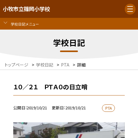
小牧市立篠岡小学校
学校日記メニュー
学校日記
トップページ
>
学校日記
>
PTA
>
詳細
１０／２１ ＰＴＡ０の日立哨
公開日
2019/10/21
更新日
2019/10/21
PTA