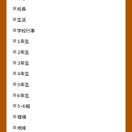
校長
生活
学校行事
１年生
２年生
３年生
４年生
５年生
６年生
５・６組
環境
地域