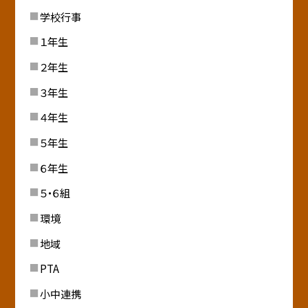
学校行事
１年生
２年生
３年生
４年生
５年生
６年生
５・６組
環境
地域
PTA
小中連携