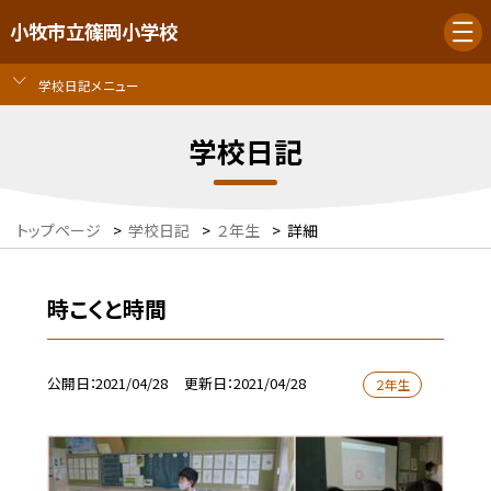
小牧市立篠岡小学校
学校日記メニュー
学校日記
トップページ
>
学校日記
>
２年生
>
詳細
時こくと時間
公開日
2021/04/28
更新日
2021/04/28
２年生