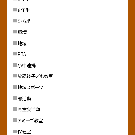
６年生
５・６組
環境
地域
PTA
小中連携
放課後子ども教室
地域スポーツ
部活動
児童会活動
アミーゴ教室
保健室