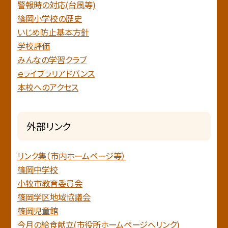
警報時の対応(台風等)
篠岡小学校の歴史
いじめ防止基本方針
学校評価
みんなの学習クラブ
ｅライブラリアドバンス
本校へのアクセス
外部リンク
リンク集（市内ホームページ等）
篠岡中学校
小牧市教育委員会
篠岡学区地域協議会
篠岡児童館
今月の給食献立(市役所ホームページへリンク)