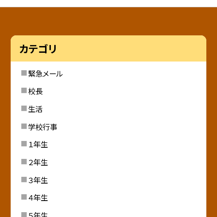
カテゴリ
緊急メール
校長
生活
学校行事
１年生
２年生
３年生
４年生
５年生