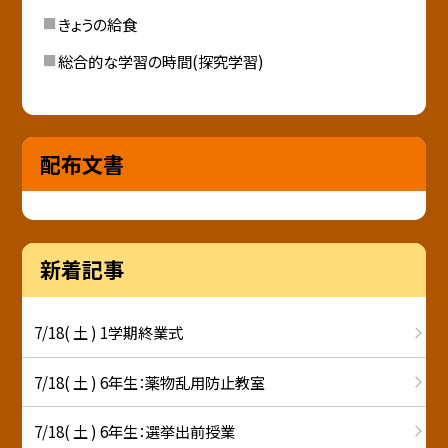
きょうの給食
総合的な学習の時間(探究学習)
配布文書
新着記事
7/18( 土 ) 1学期終業式
7/18( 土 ) 6年生：薬物乱用防止教室
7/18( 土 ) 6年生：選挙出前授業