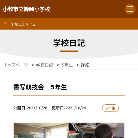
小牧市立篠岡小学校
学校日記メニュー
学校日記
トップページ
>
学校日記
>
５年生
>
詳細
書写競技会 ５年生
公開日
2021/10/26
更新日
2021/10/26
５年生