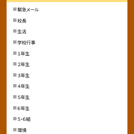
緊急メール
校長
生活
学校行事
１年生
２年生
３年生
４年生
５年生
６年生
５・６組
環境