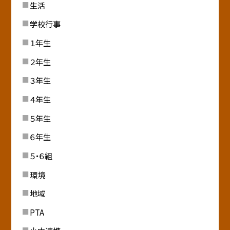
生活
学校行事
１年生
２年生
３年生
４年生
５年生
６年生
５・６組
環境
地域
PTA