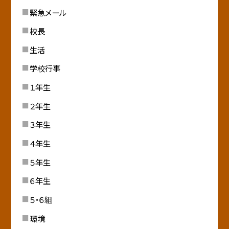
緊急メール
校長
生活
学校行事
１年生
２年生
３年生
４年生
５年生
６年生
５・６組
環境