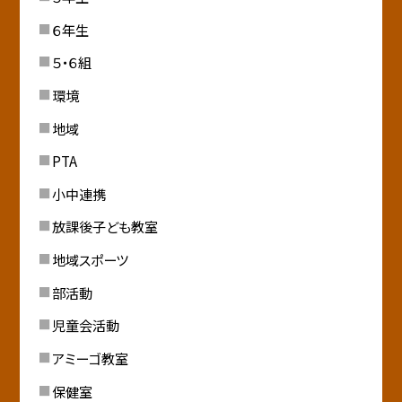
６年生
５・６組
環境
地域
PTA
小中連携
放課後子ども教室
地域スポーツ
部活動
児童会活動
アミーゴ教室
保健室