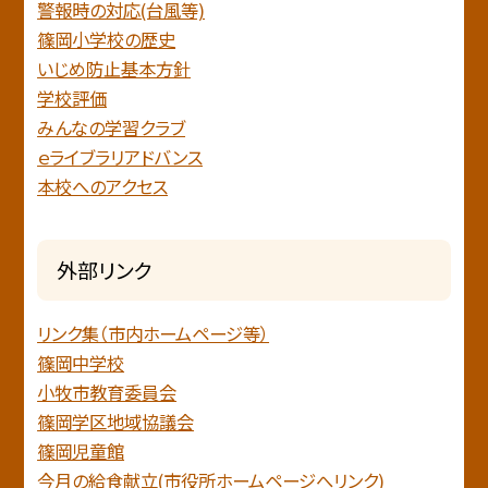
警報時の対応(台風等)
篠岡小学校の歴史
いじめ防止基本方針
学校評価
みんなの学習クラブ
ｅライブラリアドバンス
本校へのアクセス
外部リンク
リンク集（市内ホームページ等）
篠岡中学校
小牧市教育委員会
篠岡学区地域協議会
篠岡児童館
今月の給食献立(市役所ホームページへリンク)