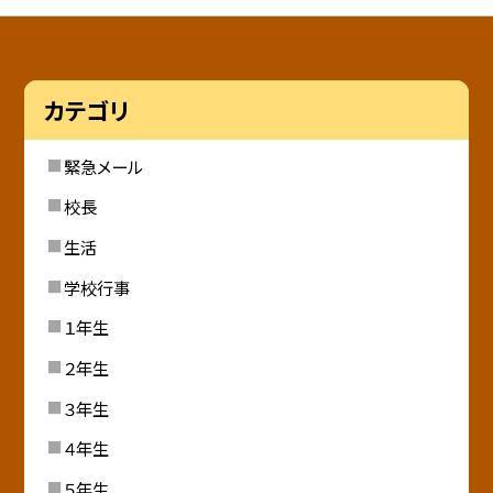
カテゴリ
緊急メール
校長
生活
学校行事
１年生
２年生
３年生
４年生
５年生