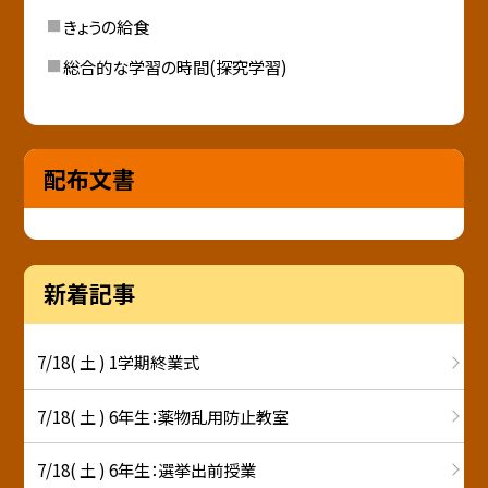
きょうの給食
総合的な学習の時間(探究学習)
配布文書
新着記事
7/18( 土 ) 1学期終業式
7/18( 土 ) 6年生：薬物乱用防止教室
7/18( 土 ) 6年生：選挙出前授業