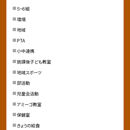
５・６組
環境
地域
PTA
小中連携
放課後子ども教室
地域スポーツ
部活動
児童会活動
アミーゴ教室
保健室
きょうの給食