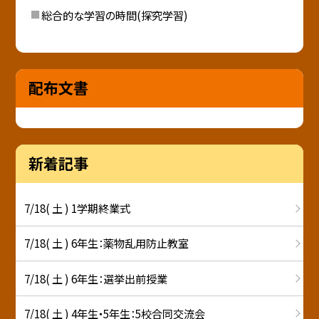
総合的な学習の時間(探究学習)
配布文書
新着記事
7/18( 土 ) 1学期終業式
7/18( 土 ) 6年生：薬物乱用防止教室
7/18( 土 ) 6年生：選挙出前授業
7/18( 土 ) 4年生・5年生：5校合同交流会