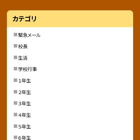
カテゴリ
緊急メール
校長
生活
学校行事
１年生
２年生
３年生
４年生
５年生
６年生