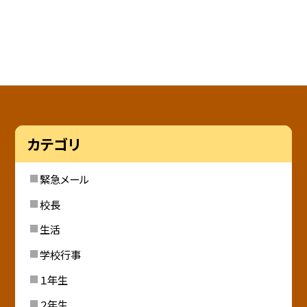
カテゴリ
緊急メール
校長
生活
学校行事
１年生
２年生