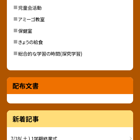
児童会活動
アミーゴ教室
保健室
きょうの給食
総合的な学習の時間(探究学習)
配布文書
新着記事
7/18( 土 ) 1学期終業式