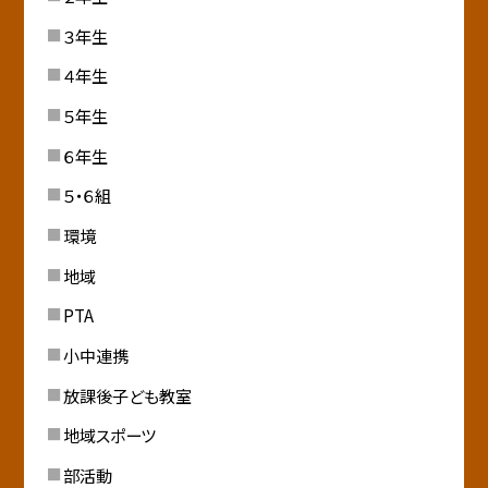
３年生
４年生
５年生
６年生
５・６組
環境
地域
PTA
小中連携
放課後子ども教室
地域スポーツ
部活動