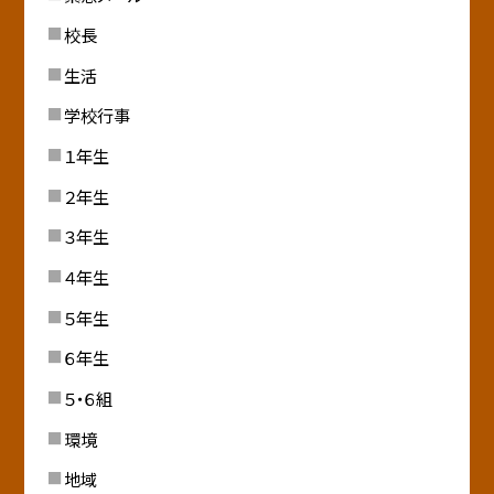
校長
生活
学校行事
１年生
２年生
３年生
４年生
５年生
６年生
５・６組
環境
地域