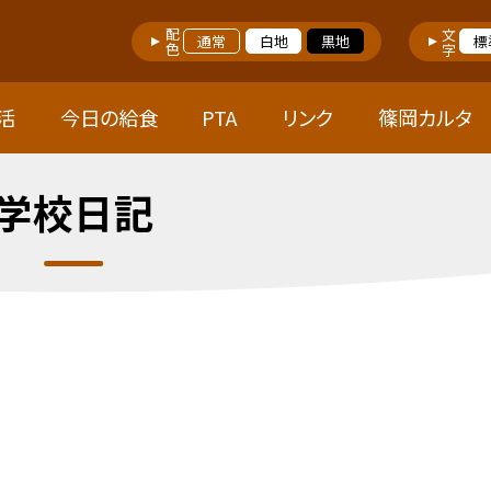
配色
文字
通常
白地
黒地
標
活
今日の給食
PTA
リンク
篠岡カルタ
学校日記