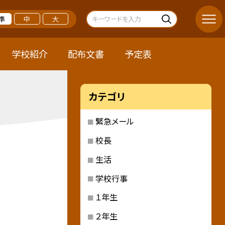
準
中
大
学校紹介
配布文書
予定表
カテゴリ
緊急メール
校長
生活
学校行事
１年生
２年生