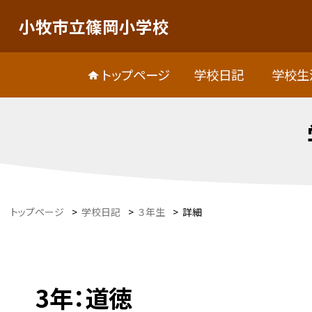
小牧市立篠岡小学校
トップページ
学校日記
学校生
トップページ
>
学校日記
>
３年生
>
詳細
3年：道徳