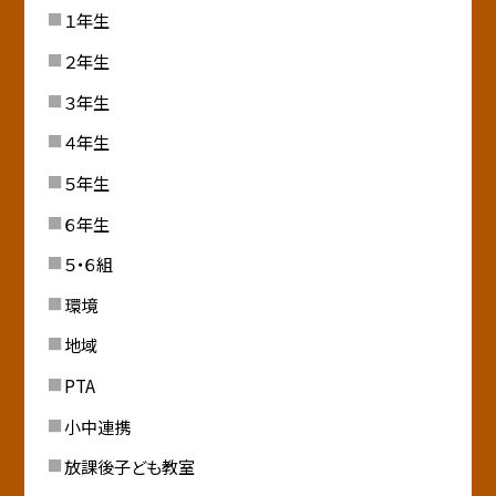
１年生
２年生
３年生
４年生
５年生
６年生
５・６組
環境
地域
PTA
小中連携
放課後子ども教室