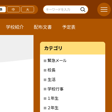
準
中
大
学校紹介
配布文書
予定表
カテゴリ
緊急メール
校長
生活
学校行事
１年生
２年生