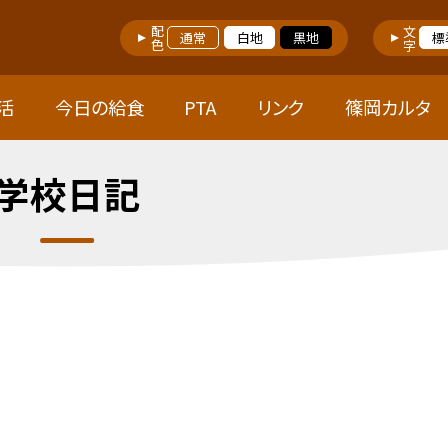
配色
文字
通常
白地
黒地
標
活
今日の給食
PTA
リンク
篠岡カルタ
学校日記