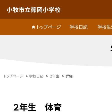
小牧市立篠岡小学校
トップページ
学校日記
学校生
トップページ
>
学校日記
>
２年生
>
詳細
２年生 体育