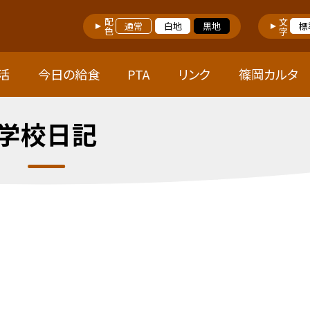
配色
文字
通常
白地
黒地
標
活
今日の給食
PTA
リンク
篠岡カルタ
学校日記