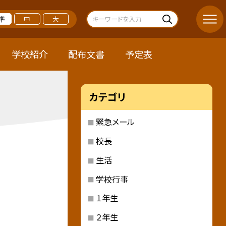
準
中
大
学校紹介
配布文書
予定表
カテゴリ
緊急メール
校長
生活
学校行事
１年生
２年生