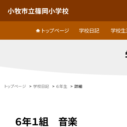
小牧市立篠岡小学校
トップページ
学校日記
学校生
トップページ
>
学校日記
>
６年生
>
詳細
６年１組 音楽