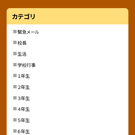
カテゴリ
緊急メール
校長
生活
学校行事
１年生
２年生
３年生
４年生
５年生
６年生