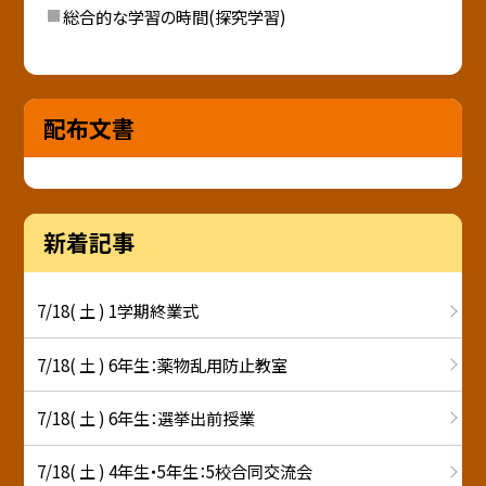
総合的な学習の時間(探究学習)
配布文書
新着記事
7/18( 土 ) 1学期終業式
7/18( 土 ) 6年生：薬物乱用防止教室
7/18( 土 ) 6年生：選挙出前授業
7/18( 土 ) 4年生・5年生：5校合同交流会