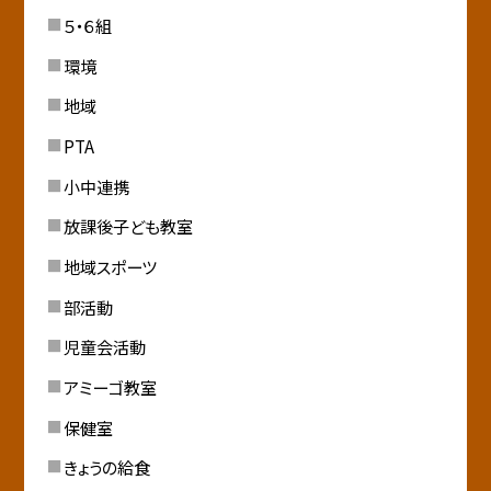
５・６組
環境
地域
PTA
小中連携
放課後子ども教室
地域スポーツ
部活動
児童会活動
アミーゴ教室
保健室
きょうの給食