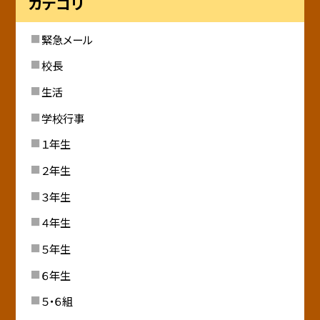
カテゴリ
緊急メール
校長
生活
学校行事
１年生
２年生
３年生
４年生
５年生
６年生
５・６組