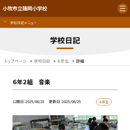
小牧市立篠岡小学校
学校日記メニュー
学校日記
トップページ
>
学校日記
>
６年生
>
詳細
６年２組 音楽
公開日
2025/06/25
更新日
2025/06/25
６年生