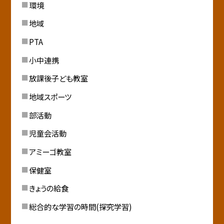
環境
地域
PTA
小中連携
放課後子ども教室
地域スポーツ
部活動
児童会活動
アミーゴ教室
保健室
きょうの給食
総合的な学習の時間(探究学習)