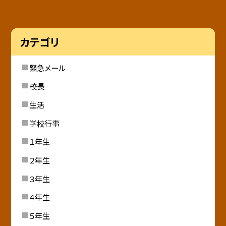
カテゴリ
緊急メール
校長
生活
学校行事
１年生
２年生
３年生
４年生
５年生