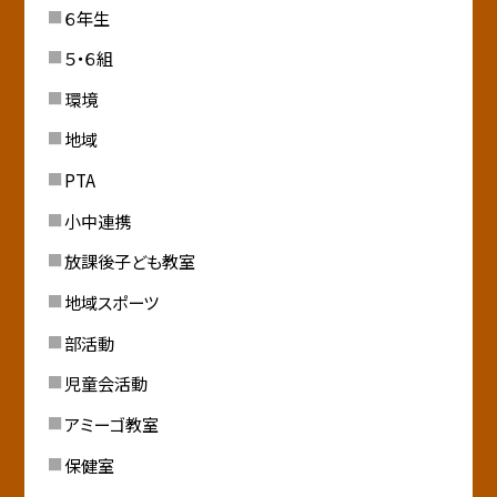
６年生
５・６組
環境
地域
PTA
小中連携
放課後子ども教室
地域スポーツ
部活動
児童会活動
アミーゴ教室
保健室