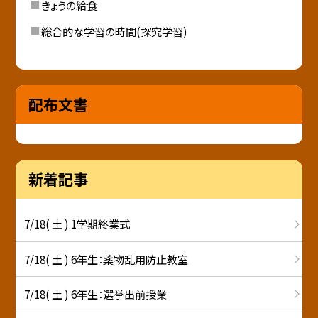
きょうの給食
総合的な学習の時間(探究学習)
配布文書
新着記事
7/18( 土 ) 1学期終業式
7/18( 土 ) 6年生：薬物乱用防止教室
7/18( 土 ) 6年生：選挙出前授業