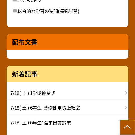
総合的な学習の時間(探究学習)
配布文書
新着記事
7/18( 土 ) 1学期終業式
7/18( 土 ) 6年生：薬物乱用防止教室
7/18( 土 ) 6年生：選挙出前授業