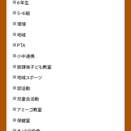
６年生
５・６組
環境
地域
PTA
小中連携
放課後子ども教室
地域スポーツ
部活動
児童会活動
アミーゴ教室
保健室
きょうの給食