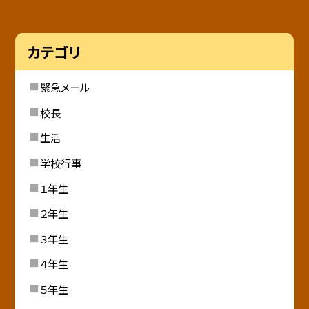
カテゴリ
緊急メール
校長
生活
学校行事
１年生
２年生
３年生
４年生
５年生