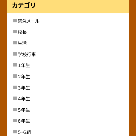
カテゴリ
緊急メール
校長
生活
学校行事
１年生
２年生
３年生
４年生
５年生
６年生
５・６組