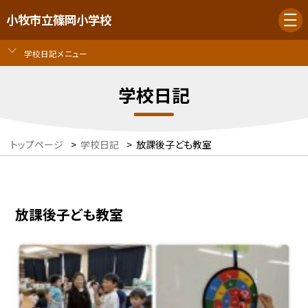
小牧市立篠岡小学校
学校日記メニュー
学校日記
トップページ
>
学校日記
>
放課後子ども教室
放課後子ども教室