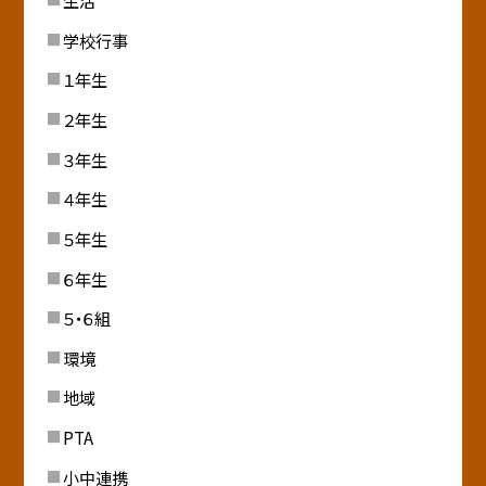
生活
学校行事
１年生
２年生
３年生
４年生
５年生
６年生
５・６組
環境
地域
PTA
小中連携